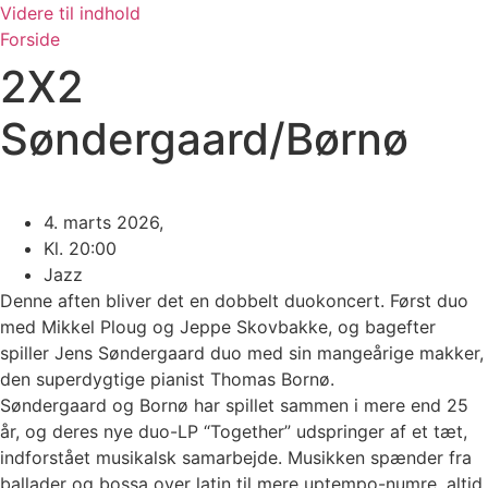
Videre til indhold
Forside
2X2
Søndergaard/Børnø
4. marts 2026,
Kl. 20:00
Jazz
Denne aften bliver det en dobbelt duokoncert. Først duo
med Mikkel Ploug og Jeppe Skovbakke, og bagefter
spiller Jens Søndergaard duo med sin mangeårige makker,
den superdygtige pianist Thomas Bornø.
Søndergaard og Bornø har spillet sammen i mere end 25
år, og deres nye duo-LP “Together” udspringer af et tæt,
indforstået musikalsk samarbejde. Musikken spænder fra
ballader og bossa over latin til mere uptempo-numre, altid