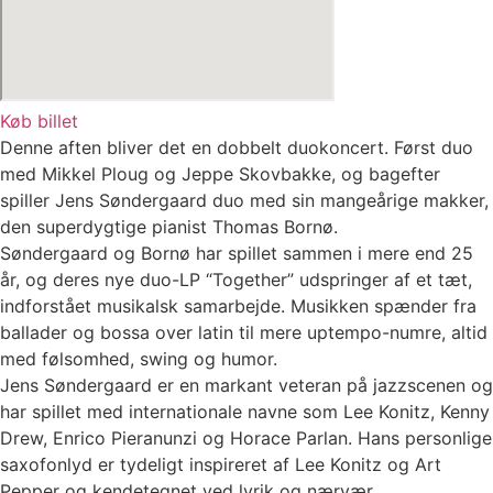
Køb billet
Denne aften bliver det en dobbelt duokoncert. Først duo
med Mikkel Ploug og Jeppe Skovbakke, og bagefter
spiller Jens Søndergaard duo med sin mangeårige makker,
den superdygtige pianist Thomas Bornø.
Søndergaard og Bornø har spillet sammen i mere end 25
år, og deres nye duo-LP “Together” udspringer af et tæt,
indforstået musikalsk samarbejde. Musikken spænder fra
ballader og bossa over latin til mere uptempo-numre, altid
med følsomhed, swing og humor.
Jens Søndergaard er en markant veteran på jazzscenen og
har spillet med internationale navne som Lee Konitz, Kenny
Drew, Enrico Pieranunzi og Horace Parlan. Hans personlige
saxofonlyd er tydeligt inspireret af Lee Konitz og Art
Pepper og kendetegnet ved lyrik og nærvær.