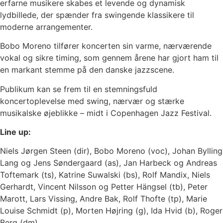
erfarne musikere skabes et levende og dynamisk
lydbillede, der spænder fra swingende klassikere til
moderne arrangementer.
Bobo Moreno tilfører koncerten sin varme, nærværende
vokal og sikre timing, som gennem årene har gjort ham til
en markant stemme på den danske jazzscene.
Publikum kan se frem til en stemningsfuld
koncertoplevelse med swing, nærvær og stærke
musikalske øjeblikke – midt i Copenhagen Jazz Festival.
Line up:
Niels Jørgen Steen (dir), Bobo Moreno (voc), Johan Bylling
Lang og Jens Søndergaard (as), Jan Harbeck og Andreas
Toftemark (ts), Katrine Suwalski (bs), Rolf Mandix, Niels
Gerhardt, Vincent Nilsson og Petter Hängsel (tb), Peter
Marott, Lars Vissing, Andre Bak, Rolf Thofte (tp), Marie
Louise Schmidt (p), Morten Højring (g), Ida Hvid (b), Roger
Berg (dm)