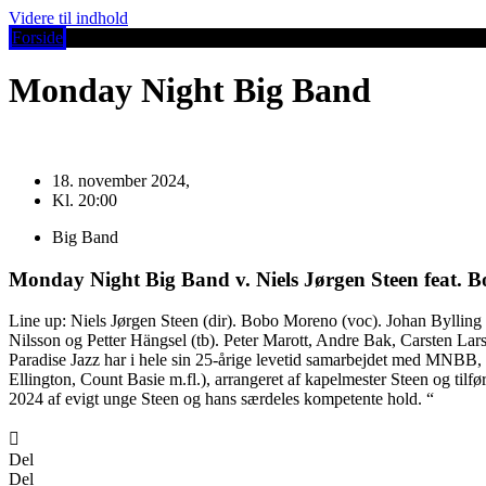
Videre til indhold
Forside
Monday Night Big Band
18. november 2024,
Kl. 20:00
Big Band
Monday Night Big Band v. Niels Jørgen Steen feat.
Line up: Niels Jørgen Steen (dir). Bobo Moreno (voc). Johan Bylling
Nilsson og Petter Hängsel (tb). Peter Marott, Andre Bak, Carsten La
Paradise Jazz har i hele sin 25-årige levetid samarbejdet med MNBB, a
Ellington, Count Basie m.fl.), arrangeret af kapelmester Steen og til
2024 af evigt unge Steen og hans særdeles kompetente hold. “
Del
Del