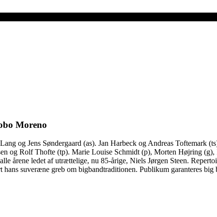
 Bobo Moreno
 Lang og Jens Søndergaard (as). Jan Harbeck og Andreas Toftemark (ts)
rsen og Rolf Thofte (tp). Marie Louise Schmidt (p), Morten Højring (
lle årene ledet af utrættelige, nu 85-årige, Niels Jørgen Steen. Repert
ført hans suveræne greb om bigbandtraditionen. Publikum garanteres big 