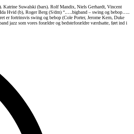
. Katrine Suwalski (bars). Rolf Mandix, Niels Gerhardt, Vincent
g), Ida Hvid (b), Roger Berg (S/dm) “.….bigband – swing og bebop…..
oiret er fortrinsvis swing og bebop (Cole Porter, Jerome Kern, Duke
band jazz som vores forældre og bedsteforældre værdsatte, ført ind i