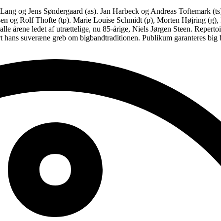
 Lang og Jens Søndergaard (as). Jan Harbeck og Andreas Toftemark (ts)
rsen og Rolf Thofte (tp). Marie Louise Schmidt (p), Morten Højring (
lle årene ledet af utrættelige, nu 85-årige, Niels Jørgen Steen. Repert
ført hans suveræne greb om bigbandtraditionen. Publikum garanteres big 