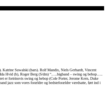
. Katrine Suwalski (bars). Rolf Mandix, Niels Gerhardt, Vincent
g), Ida Hvid (b), Roger Berg (S/dm) “.….bigband – swing og bebop…..
oiret er fortrinsvis swing og bebop (Cole Porter, Jerome Kern, Duke
band jazz som vores forældre og bedsteforældre værdsatte, ført ind i